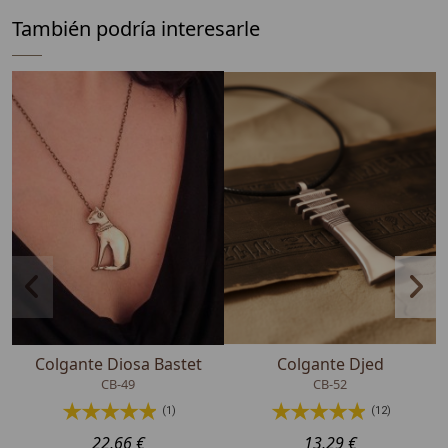
También podría interesarle
Colgante Diosa Bastet
Colgante Djed
CB-49
CB-52
(1)
(12)
22,66 €
13,29 €