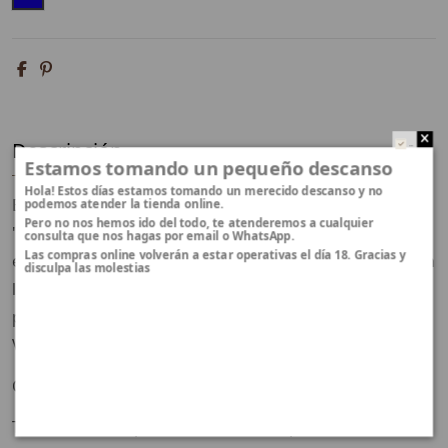
Descripción
..
Estamos tomando un pequeño descanso
Hola! Estos días estamos tomando un merecido descanso y no
El Ankh, o cruz egipcia, es un jeroglífico que significa
podemos atender la tienda online.
Pero no nos hemos ido del todo, te atenderemos a cualquier
"vida", un símbolo muy utilizado en la iconografía
consulta que nos hagas por email o WhatsApp.
Las compras online volverán a estar operativas el día 18. Gracias y
egipcia. Se asociaba como símbolo de renacimiento con
disculpa las molestias
los dioses Isis y Osiris, quienes eran representados
portando este símbolo conocido como la Llave de la
Vida.
Cadena incluida.
Todos nuestros productos llevan un perfecto