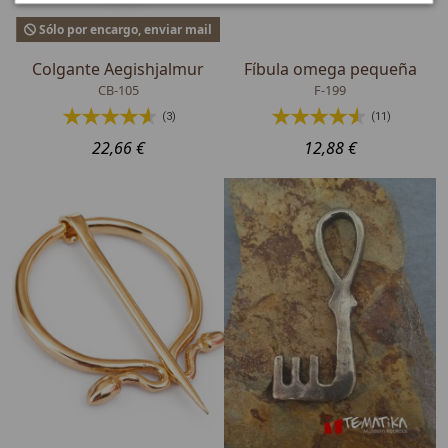
Sólo por encargo, enviar mail
Colgante Aegishjalmur
Fíbula omega pequeña
CB-105
F-199
(3)
(11)
22,66 €
12,88 €