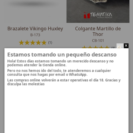
Brazalete Vikingo Huxley
Colgante Martillo de
Thor
B-173
CB-101
(1)
..
(8)
35,02 €
Estamos tomando un pequeño descanso
20,60 €
Hola! Estos días estamos tomando un merecido descanso y no
podemos atender la tienda online.
Pero no nos hemos ido del todo, te atenderemos a cualquier
consulta que nos hagas por email o WhatsApp.
Las compras online volverán a estar operativas el día 18. Gracias y
disculpa las molestias