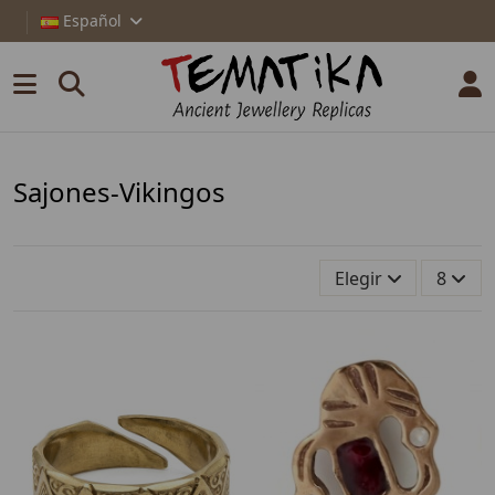
Español
Sajones-Vikingos
Elegir
8