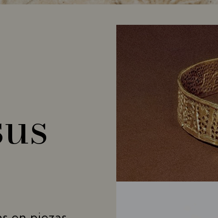
sus
s en piezas