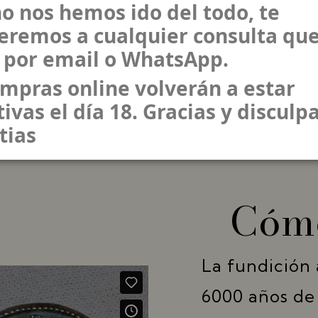
o nos hemos ido del todo, te
da para los
eremos a cualquier consulta que
 por email o WhatsApp.
ompras online volverán a estar
ivas el día 18. Gracias y disculpa
tias
Cómo
La fundición 
6000 años de