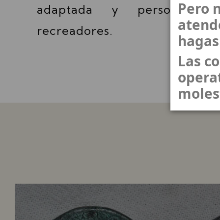
Pero n
adaptada y personaliza
atend
recreadores.
hagas
Las c
operat
moles