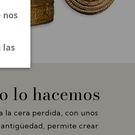
 nos
 las
 lo hacemos
a la cera perdida, con unos
 antigüedad, permite crear