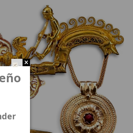
..
ueño
nder