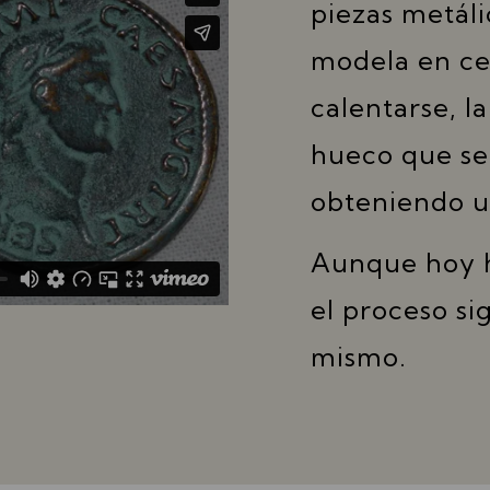
piezas metáli
modela en cer
calentarse, l
hueco que se
obteniendo u
Aunque hoy h
el proceso si
mismo.