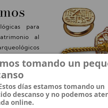
emos
lógicas para
atrimonio al
arqueológicos
 Cada pieza
amos tomando un peq
 y cuenta con
canso
uciones.
 Estos días estamos tomando un
n grupos de
ido descanso y no podemos ate
nda online.
do una joyería