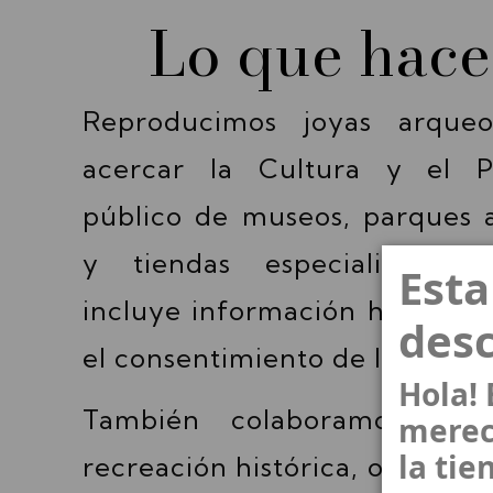
Lo que hac
Reproducimos joyas arqueo
acercar la Cultura y el P
público de museos, parques 
y tiendas especializadas.
Est
incluye información histórica
des
el consentimiento de las instit
Hola!
También colaboramos co
merec
la tie
recreación histórica, ofrecien