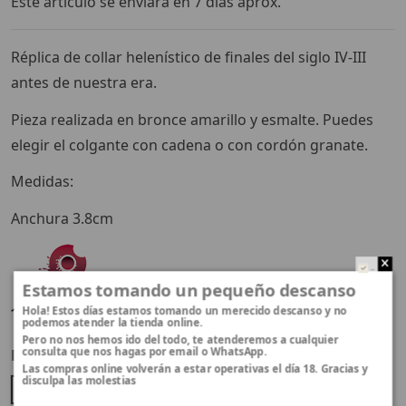
Este artículo se enviará en 7 días aprox.
Réplica de collar helenístico de finales del siglo IV-III
antes de nuestra era.
Pieza realizada en bronce amarillo y esmalte. Puedes
elegir el colgante con cadena o con cordón granate.
Medidas:
Anchura 3.8cm
..
Estamos tomando un pequeño descanso
Hola! Estos días estamos tomando un merecido descanso y no
podemos atender la tienda online.
Pero no nos hemos ido del todo, te atenderemos a cualquier
consulta que nos hagas por email o WhatsApp.
Función
Las compras online volverán a estar operativas el día 18. Gracias y
disculpa las molestias
Colgante