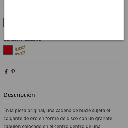
Selecciona el acabado
Bronce + esmalte
Cordón / Cadena
Rojo
Cadena
Descripción
En la pieza original, una cadena de bucle sujeta el
colgante de oro en forma de disco con un granate
cabujón colocado en el centro dentro de una