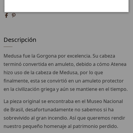
Descripción
Medusa fue la Gorgona por excelencia. Su cabeza
terminó convertida en amuleto, debido a cómo Atenea
hizo uso de la cabeza de Medusa, por lo que
finalmente, esta se convirtió en un amuleto protector
en la civilización griega y aún se mantiene en el tiempo.
La pieza original se encontraba en el Museo Nacional
de Brasil, desafortunadamente no sabemos si ha
sobrevivido al gran incendio. Así que queremos rendir
nuestro pequeño homenaje al patrimonio perdido.