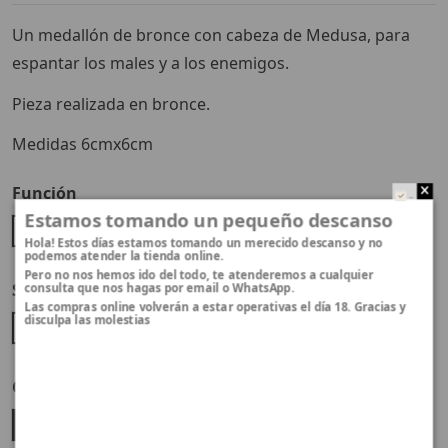
Un medallón de bronce con cabeza de Medusa, para
espantar los males y a los enemigos.
Pieza realizada en bronce.
Medidas 6cmx6cm
Función
..
Estamos tomando un pequeño descanso
Colgante
Hola! Estos días estamos tomando un merecido descanso y no
podemos atender la tienda online.
Pero no nos hemos ido del todo, te atenderemos a cualquier
Selecciona el acabado
consulta que nos hagas por email o WhatsApp.
Las compras online volverán a estar operativas el día 18. Gracias y
disculpa las molestias
Bronce
Cordón / Cadena
Negro
Rojo