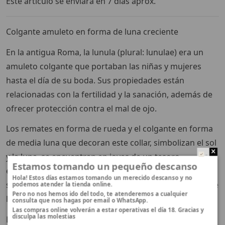
Este artículo se enviará en 7 días aprox.
Colgante amuleto en forma de luna creciente
En la antigua Roma, la lunula (plural: lunulae) era un
amuleto colgante que portaban las niñas y mujeres
hasta el día de su boda. Sus propiedades están
relacionadas con la fertilidad y la sanación, además de
ofrecer protección contra el mal de ojo.
Los remates en forma de rueda y el colgante en forma
de media luna que decoran este collar, simbolizan el sol
y la luna, se encuentran en joyas de un tesoro
..
Estamos tomando un pequeño descanso
encontrado en Gran Bretaña que data de mediados del
Hola! Estos días estamos tomando un merecido descanso y no
siglo II, así como en las representaciones de retratos de
podemos atender la tienda online.
Pero no nos hemos ido del todo, te atenderemos a cualquier
las momias de El Fayum en Egipto.
consulta que nos hagas por email o WhatsApp.
Las compras online volverán a estar operativas el día 18. Gracias y
disculpa las molestias
La pieza original puede verse expuesta en The Met Fifth