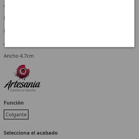
Avenue, galería 169
Fabricada en bronce dorado.
Medidas:
Alto 5cm
Ancho 4.7cm
Función
Colgante
Selecciona el acabado