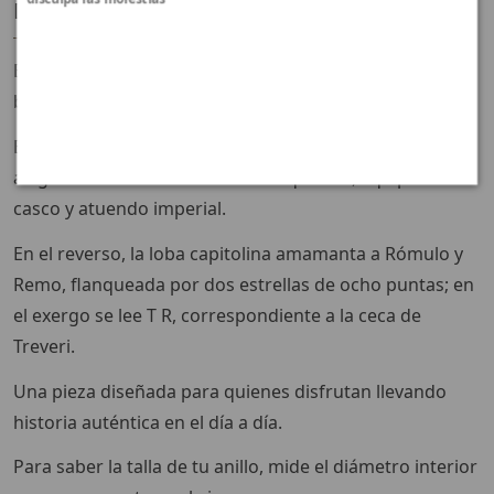
Descripción
El frente de este anillo reproduce una moneda de
bronce emitida en época de Constantino (332–333 d.C.).
En el anverso, aparece la leyenda VRBS ROMA con la
alegoría de Roma mirando a la izquierda, equipada con
casco y atuendo imperial.
En el reverso, la loba capitolina amamanta a Rómulo y
Remo, flanqueada por dos estrellas de ocho puntas; en
el exergo se lee T R, correspondiente a la ceca de
Treveri.
Una pieza diseñada para quienes disfrutan llevando
historia auténtica en el día a día.
Para saber la talla de tu anillo, mide el diámetro interior