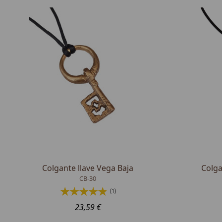
Colgante llave Vega Baja
Colga
CB-30
(1)
23,59 €