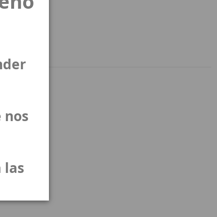
ueño
nder
 nos
 las