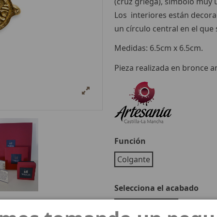
(cruz griega), símbolo muy u
Los interiores están decor
un círculo central en el que
Medidas: 6.5cm x 6.5cm.
Pieza realizada en bronce am
Función
Colgante
Selecciona el acabado
Bronce amarillo