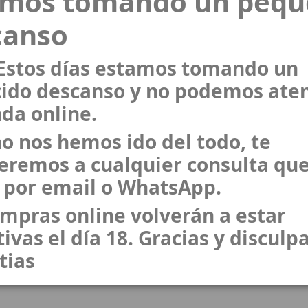
amos tomando un peq
canso
Cordón / Cadena
Negro
Cadena
 Estos días estamos tomando un
ido descanso y no podemos ate
nda online.
o nos hemos ido del todo, te
eremos a cualquier consulta que
 por email o WhatsApp.
ompras online volverán a estar
ivas el día 18. Gracias y disculpa
tias