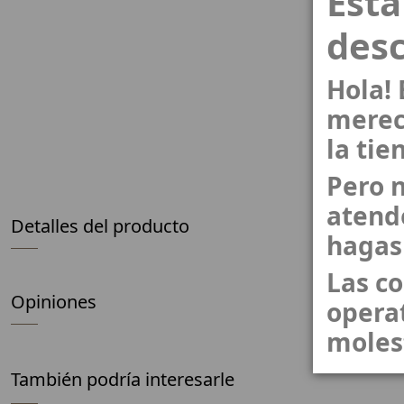
Est
des
Hola!
merec
la tie
Pero n
atend
Detalles del producto
hagas
Las c
Opiniones
operat
moles
También podría interesarle