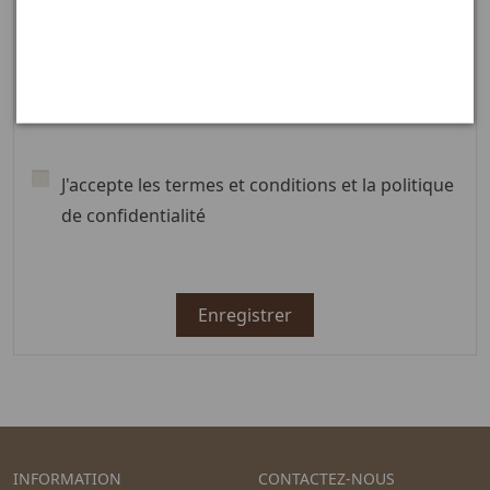
satisfacer sus necesidades, procesar pedidos o permitirle el
acceso a una información específica. Usted tiene el derecho de
modificar y eliminar toda la información personal que se
encuentra en la página "Mi Cuenta".
J'accepte les termes et conditions et la politique
de confidentialité
Enregistrer
INFORMATION
CONTACTEZ-NOUS