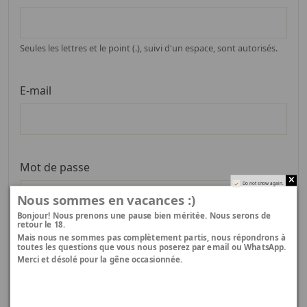
Seules les lettres et le point (.), suivi d'un espace, sont autorisés.
E-mail
Mot de passe
Do not show again.
Nous sommes en vacances :)
Bonjour! Nous prenons une pause bien méritée. Nous serons de
retour le 18.
Mais nous ne sommes pas complètement partis, nous répondrons à
toutes les questions que vous nous poserez par email ou WhatsApp.
Message concernant la confidentialité des
Merci et désolé pour la gêne occasionnée.
données clients
Los datos personales que proporciona son utilizados para