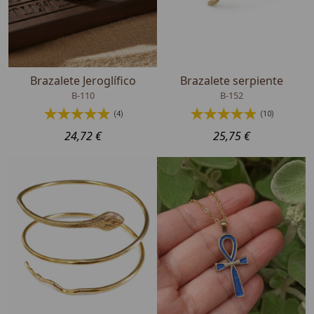
Brazalete Jeroglífico
Brazalete serpiente
B-110
B-152
(4)
(10)
24,72 €
25,75 €