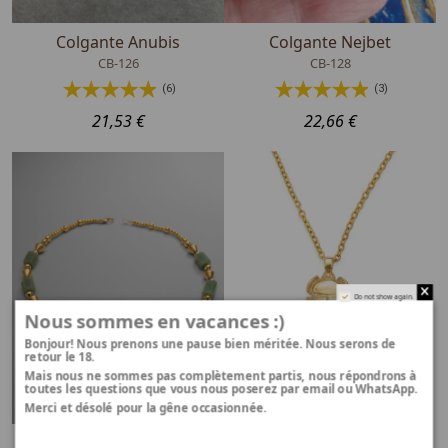
Colgante Anubis
Colgante Nejbet
CB-126
CB-128
(6)
(3)
21,53 €
22,66 €
Do not show again.
Nous sommes en vacances :)
Bonjour! Nous prenons une pause bien méritée. Nous serons de
retour le 18.
Mais nous ne sommes pas complètement partis, nous répondrons à
toutes les questions que vous nous poserez par email ou WhatsApp.
Merci et désolé pour la gêne occasionnée.
Collar Ojo de Horus
Pendentif scarabée