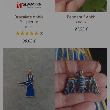
Brazalete doble
Pendentif Ankh
Serpiente
CB-109
B-153
21,53 €
(4)
36,05 €