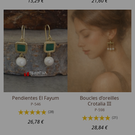
13,29 €
21,60 €
Pendientes El Fayum
Boucles d’oreilles
Crotalia III
P-546
P-598
(28)
(21)
26,78 €
28,84 €