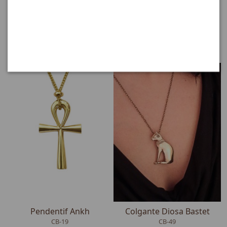
égyptien
CB-134
CB-139
(2)
(1)
66,95 €
16,50 €
Pendentif Ankh
Colgante Diosa Bastet
CB-19
CB-49