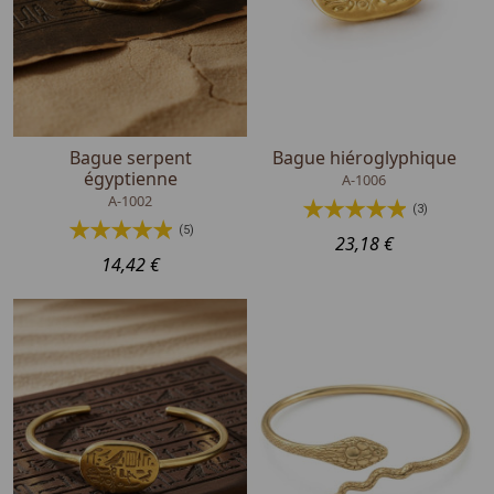
Bague serpent
Bague hiéroglyphique
égyptienne
A-1006
A-1002
(3)
(5)
23,18 €
14,42 €