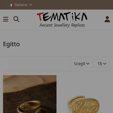
Italiano
Egitto
Scegli
18