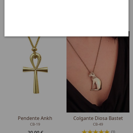
CB-139
(2)
(1)
66,95 €
16,50 €
Pendente Ankh
Colgante Diosa Bastet
CB-19
CB-49
20,00 €
(1)