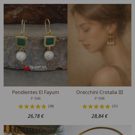
Pendientes El Fayum
Orecchini Crotalia III
P-546
P-598
(28)
(21)
26,78 €
28,84 €