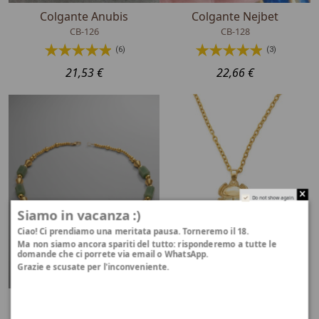
Colgante Anubis
Colgante Nejbet
CB-126
CB-128
(6)
(3)
21,53 €
22,66 €
Do not show again.
Siamo in vacanza :)
Ciao! Ci prendiamo una meritata pausa. Torneremo il 18.
Ma non siamo ancora spariti del tutto: risponderemo a tutte le
domande che ci porrete via email o WhatsApp.
Grazie e scusate per l'inconveniente.
Collar Ojo de Horus
Ciondolo scarabeo
egiziano
CB-134