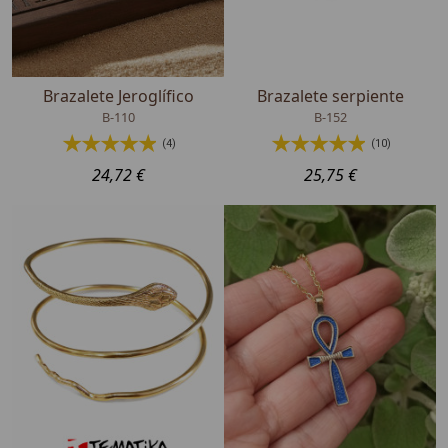
Brazalete Jeroglífico
Brazalete serpiente
B-110
B-152
(4)
(10)
24,72 €
25,75 €