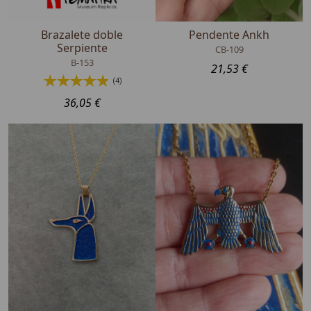
Brazalete doble
Pendente Ankh
Serpiente
CB-109
B-153
21,53 €
(4)
36,05 €