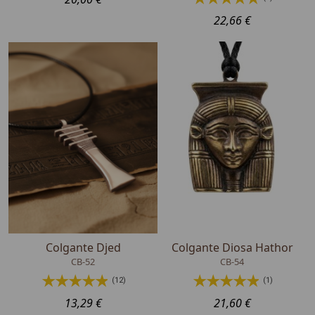
22,66 €
Colgante Djed
Colgante Diosa Hathor
CB-52
CB-54
(12)
(1)
13,29 €
21,60 €