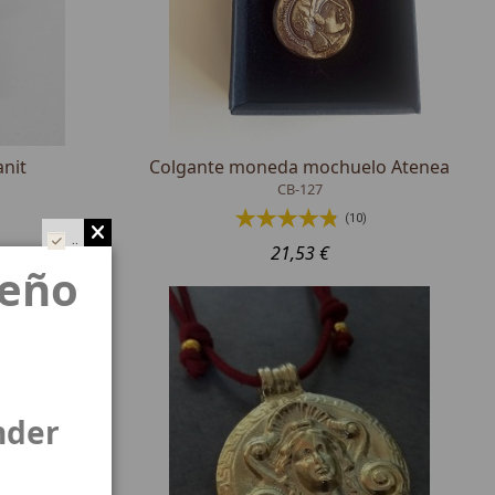
anit
Colgante moneda mochuelo Atenea
CB-127
(10)
..
21,53 €
ueño
nder