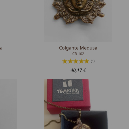
a
Colgante Medusa
CB-102
(1)
40,17 €