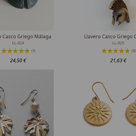
o Casco Griego Málaga
Llavero Casco Griego C
LL-024
LL-025
(1)
(2)
24,50 €
21,63 €