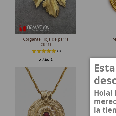
Colgante Hoja de parra
M
CB-118
(2)
20,60 €
Est
des
Hola!
merec
la tie