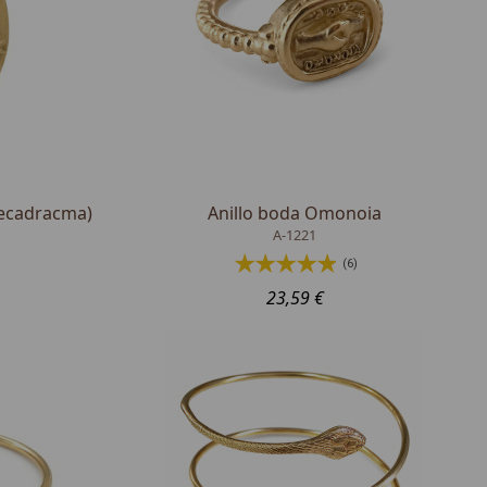
Decadracma)
Anillo boda Omonoia
A-1221
(6)
23,59 €