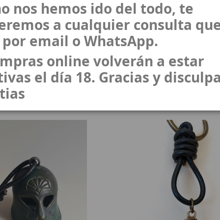
o nos hemos ido del todo, te
eremos a cualquier consulta que
 por email o WhatsApp.
ompras online volverán a estar
muleto Falo Búho
Colgante Casco Cor
ivas el día 18. Gracias y disculpa
CB-48
CB-55
tias
(3)
(1)
18,54 €
22,66 €