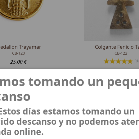
edallón Trayamar
Colgante Fenicio T
CB-120
CB-122
25,00 €
(8)
21,53 €
amos tomando un peq
canso
 Estos días estamos tomando un
ido descanso y no podemos ate
nda online.