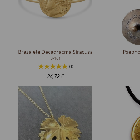
Brazalete Decadracma Siracusa
Psephoi
B-161
(1)
24,72 €