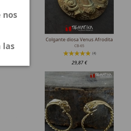
 nos
intio
Colgante diosa Venus Afrodita
 las
CB-65
(4)
29,87 €