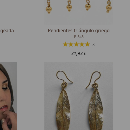
Argéada
Pendientes triángulo griego
P-545
(7)
31,93 €