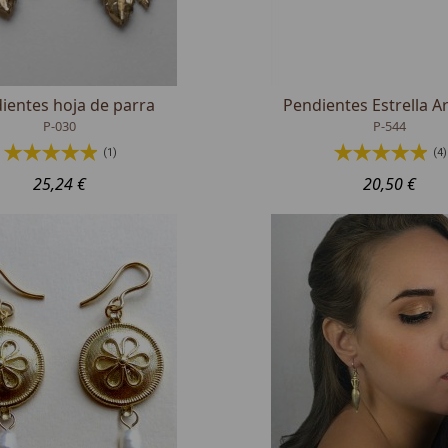
ientes hoja de parra
Pendientes Estrella 
P-030
P-544
(1)
(4)
25,24 €
20,50 €