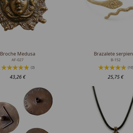
Broche Medusa
Brazalete serpien
AF-027
B-152
(2)
(10
43,26 €
25,75 €