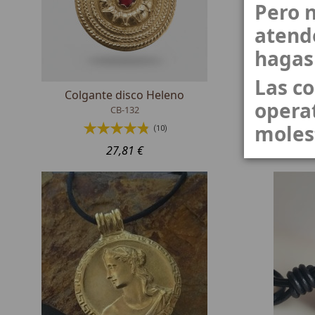
Pero n
atend
hagas
Las c
Colgante disco Heleno
A
operat
CB-132
moles
(10)
27,81 €