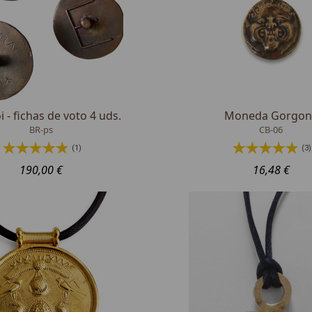
 - fichas de voto 4 uds.
Moneda Gorgon
BR-ps
CB-06
(1)
(3)
190,00 €
16,48 €