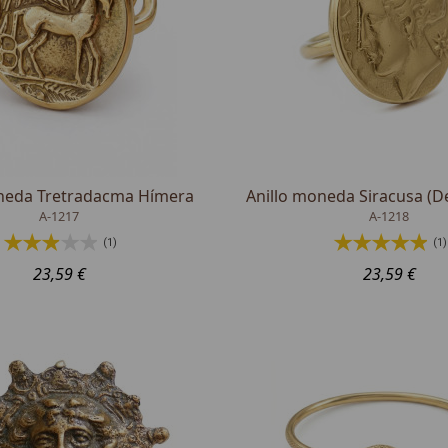
neda Tretradacma Hímera
Anillo moneda Siracusa (
A-1217
A-1218
(1)
(1)
23,59 €
23,59 €