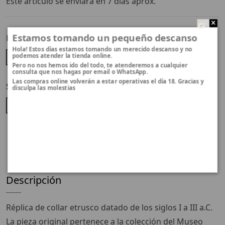
Este artículo se enviará en 7 días aprox.
..
Estamos tomando un pequeño descanso
Función
Hola! Estos días estamos tomando un merecido descanso y no
Colgante
podemos atender la tienda online.
Pero no nos hemos ido del todo, te atenderemos a cualquier
consulta que nos hagas por email o WhatsApp.
Las compras online volverán a estar operativas el día 18. Gracias y
Selecciona el acabado
disculpa las molestias
Bronce amarillo
Descripción
Réplica de collar etrusco datado de los siglos I a III a.C.
La pieza original pertenece a la colección del Museo